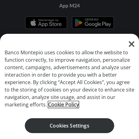
App M24
Banco Montepio uses cookies to allow the website to
function correctly, to improve navigation, personalize
BANCO MONTEPIO © 2026
content, campaigns, advertisements and analyze user
Marca detida pela CAIXA ECONÓMICA MONTEPIO GERAL, CAIXA
interaction in order to provide you with a better
ECONÓMICA BANCÁRIA, SA, registada no Banco de Portugal com o
experience. By clicking “Accept All Cookies”, you agree
n.º 36.
to the storing of cookies on your device to enhance site
Fundo de Garantia de Depósitos
navigation, analyze site usage, and assist in our
Informação ao Investidor
marketing efforts.
Cookie Policy
Livro de Reclamações
Canal de Ética
Cookies Settings
Canal de Denúncias de Assédio
Comunicação de Irregularidades