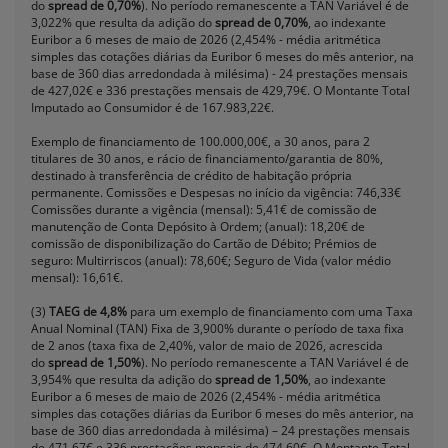
do
spread de 0,70%
). No período remanescente a TAN Variável é de
3,022% que resulta da adição do
spread de 0,70%
, ao indexante
Euribor a 6 meses de maio de 2026 (2,454% - média aritmética
simples das cotações diárias da Euribor 6 meses do mês anterior, na
base de 360 dias arredondada à milésima) - 24 prestações mensais
de 427,02€ e 336 prestações mensais de 429,79€. O Montante Total
Imputado ao Consumidor é de 167.983,22€.
Exemplo de financiamento de 100.000,00€, a 30 anos, para 2
titulares de 30 anos, e rácio de financiamento/garantia de 80%,
destinado à transferência de crédito de habitação própria
permanente. Comissões e Despesas no início da vigência: 746,33€
Comissões durante a vigência (mensal): 5,41€ de comissão de
manutenção de Conta Depósito à Ordem; (anual): 18,20€ de
comissão de disponibilização do Cartão de Débito; Prémios de
seguro: Multirriscos (anual): 78,60€; Seguro de Vida (valor médio
mensal): 16,61€.
(3)
TAEG de 4,8%
para um exemplo de financiamento com uma Taxa
Anual Nominal (TAN) Fixa de 3,900% durante o período de taxa fixa
de 2 anos (taxa fixa de 2,40%, valor de maio de 2026, acrescida
do
spread de 1,50%
). No período remanescente a TAN Variável é de
3,954% que resulta da adição do
spread de 1,50%
, ao indexante
Euribor a 6 meses de maio de 2026 (2,454% - média aritmética
simples das cotações diárias da Euribor 6 meses do mês anterior, na
base de 360 dias arredondada à milésima) – 24 prestações mensais
de 471,67€ e 336 prestações mensais de 474,60€. O Montante Total