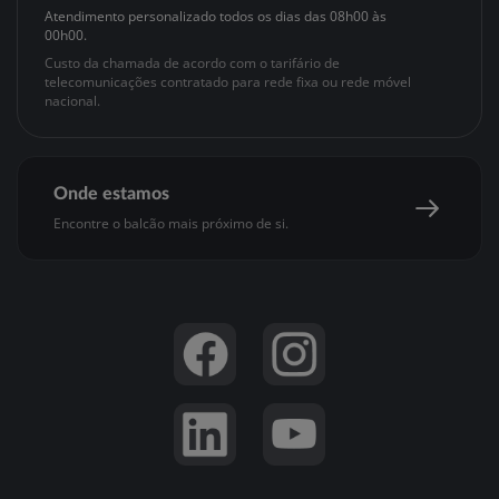
Registo de Cliente
Atendimento
personalizado
todos os dias das
08h00 às
Banco BEM
Acessibilidade
APProva
00h00
.
APPré-pago
Custo da chamada de acordo com o tarifário de
telecomunicações contratado para rede fixa ou rede móvel
Segurança online
nacional.
Gestão de Reclamações
Onde estamos
Encontre o balcão mais próximo de si.