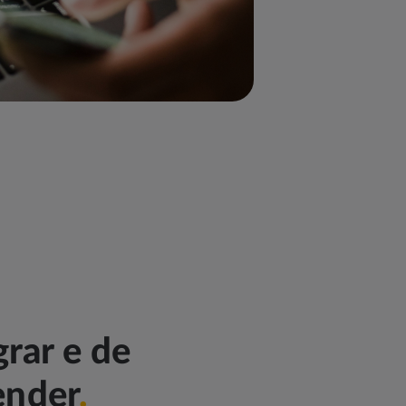
grar e de
ender
.