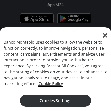
App M24
Banco Montepio uses cookies to allow the website to
function correctly, to improve navigation, personalize
BANCO MONTEPIO © 2026
content, campaigns, advertisements and analyze user
Marca detida pela CAIXA ECONÓMICA MONTEPIO GERAL, CAIXA
interaction in order to provide you with a better
ECONÓMICA BANCÁRIA, SA, registada no Banco de Portugal com o
experience. By clicking “Accept All Cookies”, you agree
n.º 36.
to the storing of cookies on your device to enhance site
Fundo de Garantia de Depósitos
navigation, analyze site usage, and assist in our
Informação ao Investidor
marketing efforts.
Cookie Policy
Livro de Reclamações
Canal de Ética
Cookies Settings
Canal de Denúncias de Assédio
Comunicação de Irregularidades