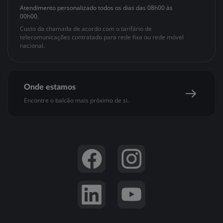
Política de Cookies
Registo de Cliente
Atendimento
personalizado
todos os dias das
08h00 às
Banco BEM
Acessibilidade
APProva
00h00
.
APPré-pago
Custo da chamada de acordo com o tarifário de
telecomunicações contratado para rede fixa ou rede móvel
Segurança online
nacional.
Gestão de Reclamações
Onde estamos
Encontre o balcão mais próximo de si.