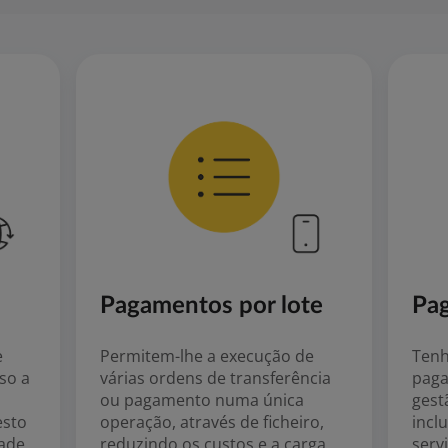
Pagamentos por lote
Pa
e
Permitem-lhe a execução de
Tenh
so a
várias ordens de transferência
paga
ou pagamento numa única
gest
esto
operação, através de ficheiro,
incl
dade
reduzindo os custos e a carga
serv